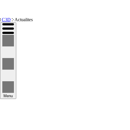
Devenir membre
C3D
Actualites
Menu