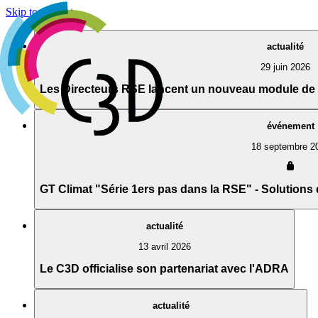
Cookies management panel
Skip to content
actualité
29 juin 2026
Les Directeurs RSE lancent un nouveau module de 
événement
18 septembre 2
Agenda
Réalisations
Actualités
GT Climat "Série 1ers pas dans la RSE" - Solutions 
Groupes de travail
Membres
À propos
actualité
13 avril 2026
Le C3D officialise son partenariat avec l'ADRA
actualité