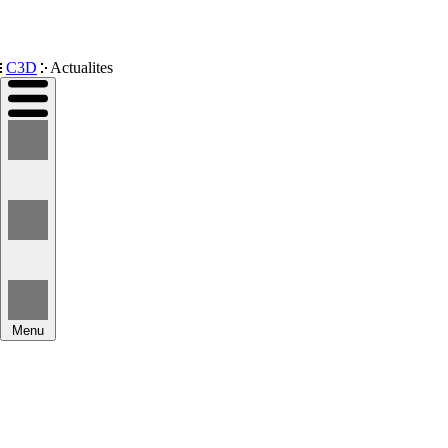
Devenir membre
C3D
Actualites
Menu