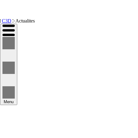
Devenir membre
C3D
Actualites
Menu