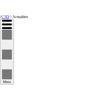
Devenir membre
C3D
Actualites
Menu