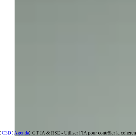
Connexion
Devenir membre
C3D
Agenda
GT IA & RSE - Utiliser l’IA pour contrôler la cohére