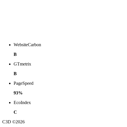
WebsiteCarbon
B
GTmetrix
B
PageSpeed
93%
EcoIndex
C
C3D ©2026