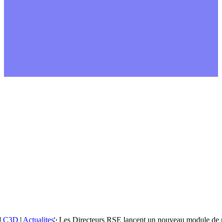
Connexion
Devenir membre
C3D
Actualites
Les Directeurs RSE lancent un nouveau module de r