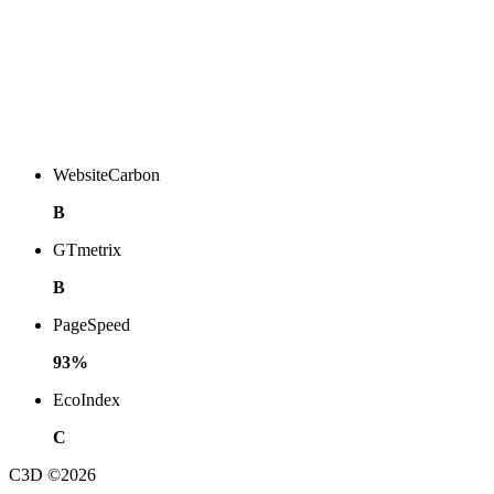
WebsiteCarbon
B
GTmetrix
B
PageSpeed
93%
EcoIndex
C
C3D ©2026